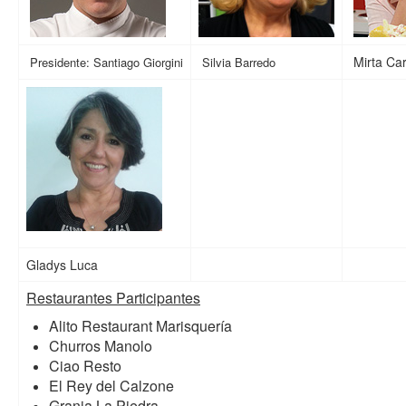
Mirta Ca
Presidente: Santiago Giorgini
Silvia Barredo
Gladys Luca
Restaurantes Participantes
Alito Restaurant Marisquería
Churros Manolo
Ciao Resto
El Rey del Calzone
Granja La Piedra