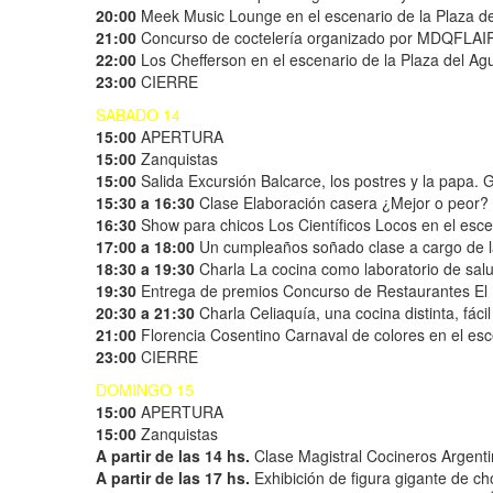
20:00
Meek Music Lounge en el escenario de la Plaza d
21:00
Concurso de coctelería organizado por MDQFLAI
22:00
Los Chefferson en el escenario de la Plaza del Ag
23:00
CIERRE
SABADO 14
15:00
APERTURA
15:00
Zanquistas
15:00
Salida Excursión Balcarce, los postres y la papa.
15:30 a 16:30
Clase Elaboración casera ¿Mejor o peor?
16:30
Show para chicos Los Científicos Locos en el esc
17:00 a 18:00
Un cumpleaños soñado clase a cargo de l
18:30 a 19:30
Charla La cocina como laboratorio de salu
19:30
Entrega de premios Concurso de Restaurantes El P
20:30 a 21:30
Charla Celiaquía, una cocina distinta, fác
21:00
Florencia Cosentino Carnaval de colores en el es
23:00
CIERRE
DOMINGO 15
15:00
APERTURA
15:00
Zanquistas
A partir de las 14 hs.
Clase Magistral Cocineros Argenti
A partir de las 17 hs.
Exhibición de figura gigante de c