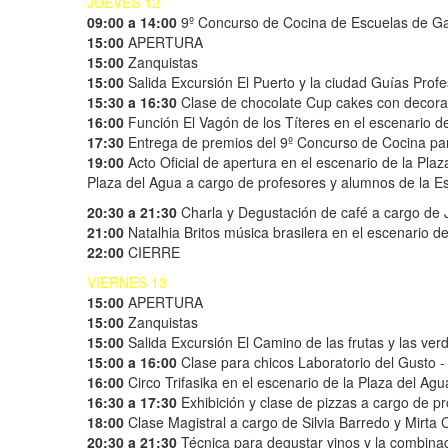
JUEVES 12
09:00 a 14:00
9º Concurso de Cocina de Escuelas de G
15:00
APERTURA
15:00
Zanquistas
15:00
Salida Excursión El Puerto y la ciudad Guías Prof
15:30 a 16:30
Clase de chocolate Cup cakes con decorac
16:00
Función El Vagón de los Títeres en el escenario d
17:30
Entrega de premios del 9º Concurso de Cocina pa
19:00
Acto Oficial de apertura en el escenario de la Pla
Plaza del Agua a cargo de profesores y alumnos de la E
20:30 a 21:30
Charla y Degustación de café a cargo de 
21:00
Natalhia Britos música brasilera en el escenario d
22:00
CIERRE
VIERNES 13
15:00
APERTURA
15:00
Zanquistas
15:00
Salida Excursión El Camino de las frutas y las ver
15:00 a 16:00
Clase para chicos Laboratorio del Gusto 
16:00
Circo Trifasika en el escenario de la Plaza del Agu
16:30 a 17:30
Exhibición y clase de pizzas a cargo de 
18:00
Clase Magistral a cargo de Silvia Barredo y Mirta 
20:30 a 21:30
Técnica para degustar vinos y la combin